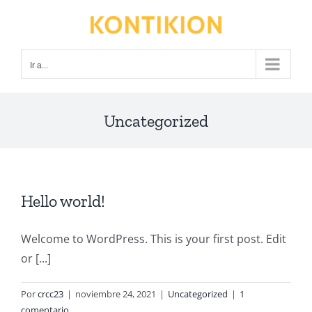
Saltar
al
contenido
Ir a...
Uncategorized
Hello world!
Welcome to WordPress. This is your first post. Edit
or [...]
Por
crcc23
|
noviembre 24, 2021
|
Uncategorized
|
1
comentario